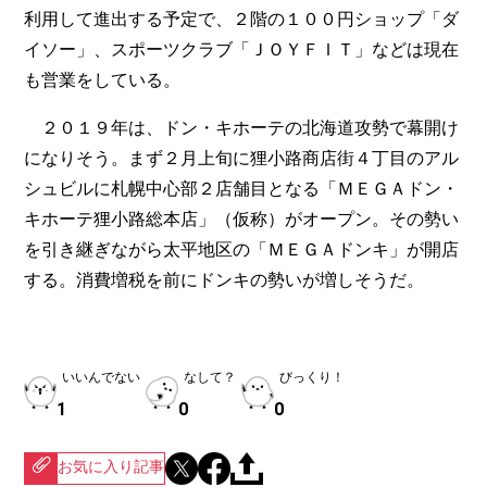
利用して進出する予定で、２階の１００円ショップ「ダ
イソー」、スポーツクラブ「ＪＯＹＦＩＴ」などは現在
も営業をしている。
２０１９年は、ドン・キホーテの北海道攻勢で幕開け
になりそう。まず２月上旬に狸小路商店街４丁目のアル
シュビルに札幌中心部２店舗目となる「ＭＥＧＡドン・
キホーテ狸小路総本店」（仮称）がオープン。その勢い
を引き継ぎながら太平地区の「ＭＥＧＡドンキ」が開店
する。消費増税を前にドンキの勢いが増しそうだ。
いいんでない
なして？
びっくり！
1
0
0
お気に入り記事