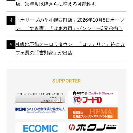
店、次年度以降さらに増える可能性も
「オリーブの丘札幌西町店」2026年10月8日オープ
ン、「すき家」「はま寿司」ゼンショー3兄弟揃う
札幌地下街オーロラタウン、「ロッテリア」跡にカ
フェ風の「吉野家」が出店
SUPPORTER