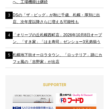
へ、工場機能は継続
DSの「ザ・ビッグ」が秋に千歳、札幌・厚別に出
店、次年度以降さらに増える可能性も
「オリーブの丘札幌西町店」2026年10月8日オープ
ン、「すき家」「はま寿司」ゼンショー3兄弟揃う
札幌地下街オーロラタウン、「ロッテリア」跡にカ
フェ風の「吉野家」が出店
SUPPORTER