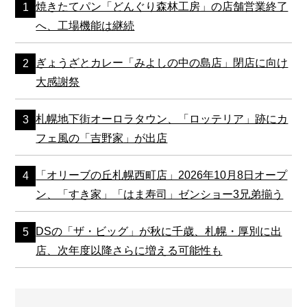
焼きたてパン「どんぐり森林工房」の店舗営業終了
へ、工場機能は継続
ぎょうざとカレー「みよしの中の島店」閉店に向け
大感謝祭
札幌地下街オーロラタウン、「ロッテリア」跡にカ
フェ風の「吉野家」が出店
「オリーブの丘札幌西町店」2026年10月8日オープ
ン、「すき家」「はま寿司」ゼンショー3兄弟揃う
DSの「ザ・ビッグ」が秋に千歳、札幌・厚別に出
店、次年度以降さらに増える可能性も