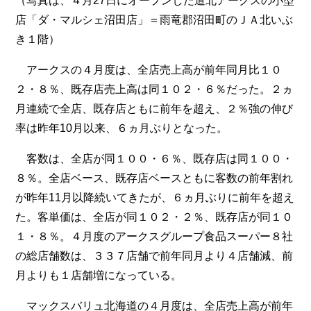
（写真は、４月27日にオープンした道北アークスの小型
店「ダ・マルシェ沼田店」＝雨竜郡沼田町のＪＡ北いぶ
き１階）
アークスの４月度は、全店売上高が前年同月比１０
２・８％、既存店売上高は同１０２・６％だった。２ヵ
月連続で全店、既存店ともに前年を超え、２％強の伸び
率は昨年10月以来、６ヵ月ぶりとなった。
客数は、全店が同１００・６％、既存店は同１００・
８％。全店ベース、既存店ベースともに客数の前年割れ
が昨年11月以降続いてきたが、６ヵ月ぶりに前年を超え
た。客単価は、全店が同１０２・２％、既存店が同１０
１・８％。４月度のアークスグループ食品スーパー８社
の総店舗数は、３３７店舗で前年同月より４店舗減、前
月よりも１店舗増になっている。
マックスバリュ北海道の４月度は、全店売上高が前年