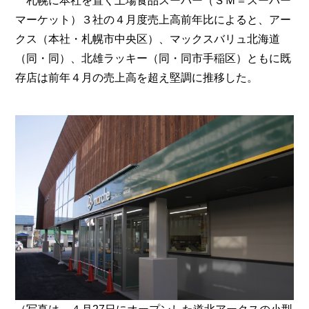
札幌に本社を置く上場食品スーパー（ＳＭ＝スーパー
マーケット）３社の４月度売上高前年比によると、アー
クス（本社・札幌市中央区）、マックスバリュ北海道
（同・同）、北雄ラッキー（同・同市手稲区）ともに既
存店は前年４月の売上高を超え堅調に推移した。