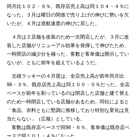
同月比１０２・９％、既存店売上高は同１０４・４％に
なった。３月は曜日の関係で売り上げの伸びに勢いを欠
いたが、４月は巡航速度の伸びに戻した。
４月は２店舗を改装のため一次閉店したが、３月に改
装した店舗がリニューアル効果を発揮して伸びたため、
一時閉店の減少分を補った。客数と客単価は開示してい
ないが、ともに前年を超えているようだ。
北雄ラッキーの４月度は、全店売上高が前年同月比
96・３％、既存店売上高は同１００・０％だった。全店
ベースが前年を割っているのは閉店した店舗と建て替え
のため一時閉店している店舗があるため。同社によると
「食品、衣料ともに堅調に推移しており特別な変化は見
当たらない」（広報）としている。
客数は既存店ベースで同98・６％、客単価は既存店ベ
ースで同１０１・４％になった。