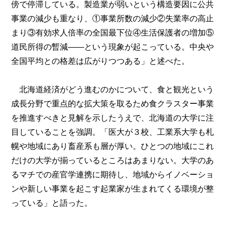
傍で停滞している。製造業が弱いという構造要因に公共
事業の減少も重なり、①事業所数の減少②失業率の高止
まり③有効求人倍率の全国最下位④生活保護者の増加⑤
道民所得の暫減――という現象が起こっている。中央や
全国平均との格差は広がりつつある」と述べた。
北海道経済がどう進むのかについて、食と観光という
成長分野で重点的な拡大策を取るため食クラスター事業
を推進すべきと見解を示したうえで、北海道の大学に注
目していることを強調。「医大が３校、工業系大学も札
幌や地域にあり畜産系も層が厚い。ひとつの地域にこれ
だけの大学が揃っているところはあまりない。大学のあ
るマチでの産官学連携に期待し、地域からイノベーショ
ンや新しい事業を起こす起業家が生まれてくる環境が整
っている」と語った。