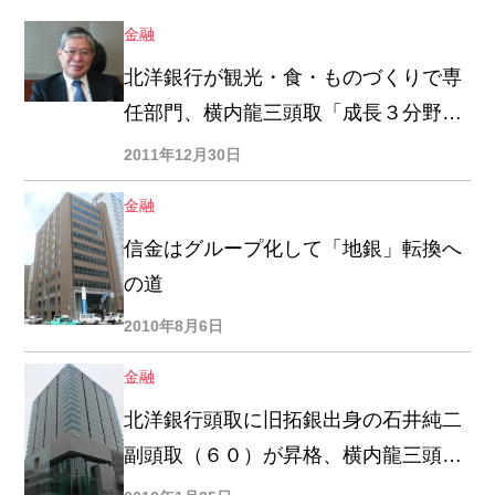
金融
北洋銀行が観光・食・ものづくりで専
任部門、横内龍三頭取「成長３分野で
支援は”早く、深く、厚く”」
2011年12月30日
金融
信金はグループ化して「地銀」転換へ
の道
2010年8月6日
金融
北洋銀行頭取に旧拓銀出身の石井純二
副頭取（６０）が昇格、横内龍三頭取
は会長就任で経済界枢要ポストへ