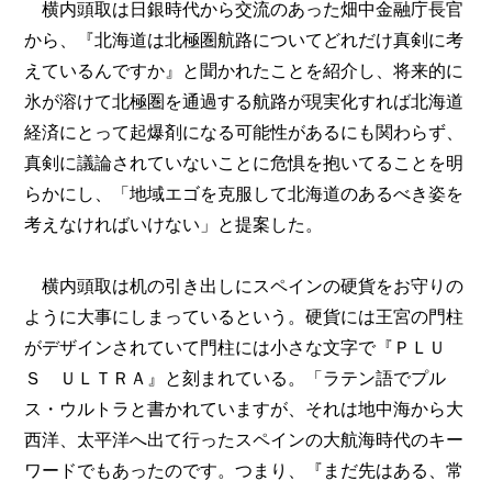
横内頭取は日銀時代から交流のあった畑中金融庁長官
から、『北海道は北極圏航路についてどれだけ真剣に考
えているんですか』と聞かれたことを紹介し、将来的に
氷が溶けて北極圏を通過する航路が現実化すれば北海道
経済にとって起爆剤になる可能性があるにも関わらず、
真剣に議論されていないことに危惧を抱いてることを明
らかにし、「地域エゴを克服して北海道のあるべき姿を
考えなければいけない」と提案した。
横内頭取は机の引き出しにスペインの硬貨をお守りの
ように大事にしまっているという。硬貨には王宮の門柱
がデザインされていて門柱には小さな文字で『ＰＬＵ
Ｓ ＵＬＴＲＡ』と刻まれている。「ラテン語でプル
ス・ウルトラと書かれていますが、それは地中海から大
西洋、太平洋へ出て行ったスペインの大航海時代のキー
ワードでもあったのです。つまり、『まだ先はある、常