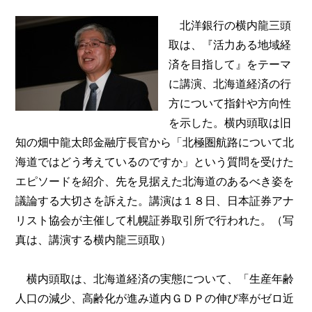
北洋銀行の横内龍三頭
取は、『活力ある地域経
済を目指して』をテーマ
に講演、北海道経済の行
方について指針や方向性
を示した。横内頭取は旧
知の畑中龍太郎金融庁長官から「北極圏航路について北
海道ではどう考えているのですか」という質問を受けた
エピソードを紹介、先を見据えた北海道のあるべき姿を
議論する大切さを訴えた。講演は１８日、日本証券アナ
リスト協会が主催して札幌証券取引所で行われた。（写
真は、講演する横内龍三頭取）
横内頭取は、北海道経済の実態について、「生産年齢
人口の減少、高齢化が進み道内ＧＤＰの伸び率がゼロ近