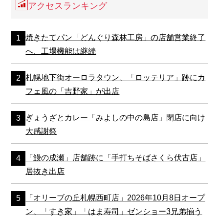
アクセスランキング
焼きたてパン「どんぐり森林工房」の店舗営業終了
へ、工場機能は継続
札幌地下街オーロラタウン、「ロッテリア」跡にカ
フェ風の「吉野家」が出店
ぎょうざとカレー「みよしの中の島店」閉店に向け
大感謝祭
「鰻の成瀬」店舗跡に「手打ちそばさくら伏古店」
居抜き出店
「オリーブの丘札幌西町店」2026年10月8日オープ
ン、「すき家」「はま寿司」ゼンショー3兄弟揃う