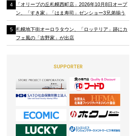
「オリーブの丘札幌西町店」2026年10月8日オープ
ン、「すき家」「はま寿司」ゼンショー3兄弟揃う
札幌地下街オーロラタウン、「ロッテリア」跡にカ
フェ風の「吉野家」が出店
SUPPORTER