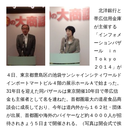
北洋銀行と
帯広信用金庫
が主催する
「インフォメ
ーションバザ
ール ｉｎ
Ｔｏｋｙｏ
２０１４」が
４日、東京都豊島区の池袋サンシャインシティワールド
インポートマートビル４階の展示ホールＡで始まった。
31年目を迎えた同バザールは東京開催10年目で帯広信
金も主催者として名を連ねた。首都圏最大の道産食品商
談会に成長しており、今年は道内外から１６２社・団体
が出展、首都圏や海外のバイヤーなど約４０００人が招
待されきょう５日まで開催される。（写真は開会式で挨