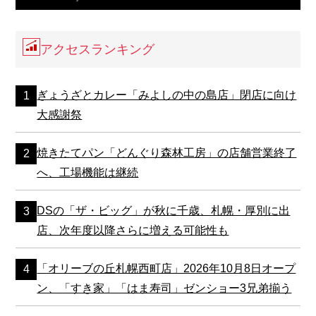
アクセスランキング
ぎょうざとカレー「みよしの中の島店」閉店に向け
大感謝祭
焼きたてパン「どんぐり森林工房」の店舗営業終了
へ、工場機能は継続
DSの「ザ・ビッグ」が秋に千歳、札幌・厚別に出
店、次年度以降さらに増える可能性も
「オリーブの丘札幌西町店」2026年10月8日オープ
ン、「すき家」「はま寿司」ゼンショー3兄弟揃う