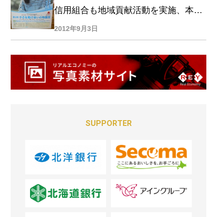
信用組合も地域貢献活動を実施、本仮
屋ユイカ懸賞作文賞の募集も
2012年9月3日
SUPPORTER