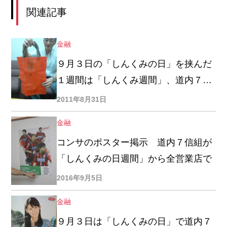
関連記事
金融
９月３日の「しんくみの日」を挟んだ
１週間は「しんくみ週間」、道内７信
用組合が来店客にエコバッグ８０００
2011年8月31日
個を配付
金融
コンサのポスター掲示 道内７信組が
「しんくみの日週間」から全営業店で
2016年9月5日
金融
９月３日は「しんくみの日」で道内７