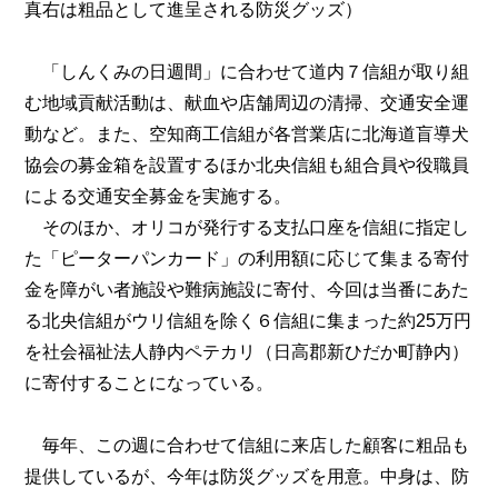
真右は粗品として進呈される防災グッズ）
「しんくみの日週間」に合わせて道内７信組が取り組
む地域貢献活動は、献血や店舗周辺の清掃、交通安全運
動など。また、空知商工信組が各営業店に北海道盲導犬
協会の募金箱を設置するほか北央信組も組合員や役職員
による交通安全募金を実施する。
そのほか、オリコが発行する支払口座を信組に指定し
た「ピーターパンカード」の利用額に応じて集まる寄付
金を障がい者施設や難病施設に寄付、今回は当番にあた
る北央信組がウリ信組を除く６信組に集まった約25万円
を社会福祉法人静内ペテカリ（日高郡新ひだか町静内）
に寄付することになっている。
毎年、この週に合わせて信組に来店した顧客に粗品も
提供しているが、今年は防災グッズを用意。中身は、防