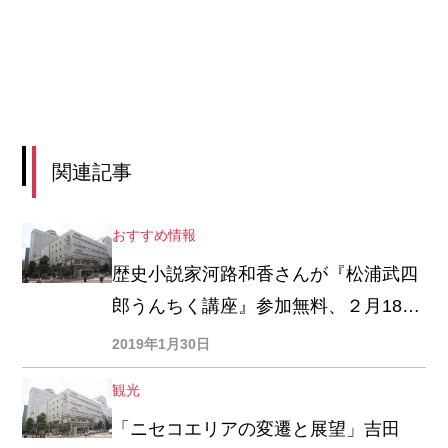
関連記事
おすすめ情報
歴史小説家河路和香さんが『松浦武四
郎うんちく講座』参加無料、２月18日
開催
2019年1月30日
観光
「ニセコエリアの変遷と展望」吉田