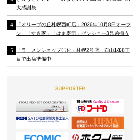
大感謝祭
「オリーブの丘札幌西町店」2026年10月8日オープ
ン、「すき家」「はま寿司」ゼンショー3兄弟揃う
「ラーメンショップ〇化」札幌2号店、石山1条8丁
目で出店準備中
SUPPORTER