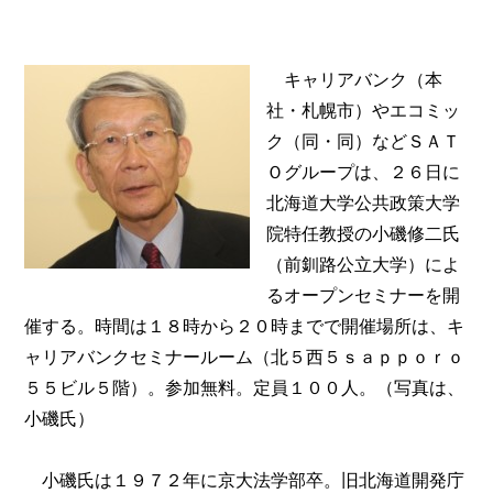
キャリアバンク（本
社・札幌市）やエコミッ
ク（同・同）などＳＡＴ
Ｏグループは、２６日に
北海道大学公共政策大学
院特任教授の小磯修二氏
（前釧路公立大学）によ
るオープンセミナーを開
催する。時間は１８時から２０時までで開催場所は、キ
ャリアバンクセミナールーム（北５西５ｓａｐｐｏｒｏ
５５ビル５階）。参加無料。定員１００人。（写真は、
小磯氏）
小磯氏は１９７２年に京大法学部卒。旧北海道開発庁