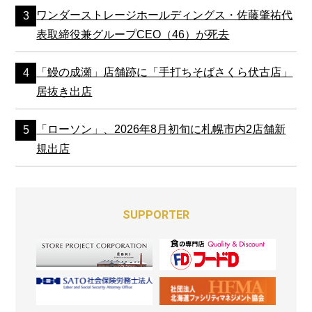
ワンダーストレージホールディングス・佐藤肇祐代
表取締役兼グループCEO（46）が死去
「鰻の成瀬」店舗跡に「手打ちそばさくら伏古店」
居抜き出店
「ローソン」、2026年8月初旬に札幌市内2店舗新
規出店
SUPPORTER