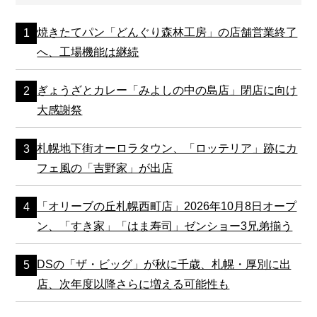
焼きたてパン「どんぐり森林工房」の店舗営業終了
へ、工場機能は継続
ぎょうざとカレー「みよしの中の島店」閉店に向け
大感謝祭
札幌地下街オーロラタウン、「ロッテリア」跡にカ
フェ風の「吉野家」が出店
「オリーブの丘札幌西町店」2026年10月8日オープ
ン、「すき家」「はま寿司」ゼンショー3兄弟揃う
DSの「ザ・ビッグ」が秋に千歳、札幌・厚別に出
店、次年度以降さらに増える可能性も