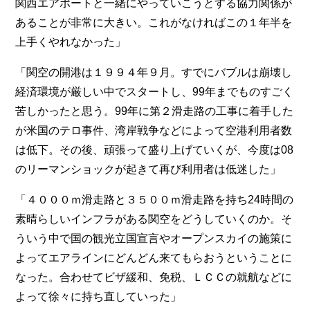
関西エアポートと一緒にやっていこうとする協力関係が
あることが非常に大きい。これがなければこの１年半を
上手くやれなかった」
「関空の開港は１９９４年９月。すでにバブルは崩壊し
経済環境が厳しい中でスタートし、99年までものすごく
苦しかったと思う。99年に第２滑走路の工事に着手した
が米国のテロ事件、湾岸戦争などによって空港利用者数
は低下。その後、頑張って盛り上げていくが、今度は08
のリーマンショックが起きて再び利用者は低迷した」
「４０００ｍ滑走路と３５００ｍ滑走路を持ち24時間の
素晴らしいインフラがある関空をどうしていくのか。そ
ういう中で国の観光立国宣言やオープンスカイの施策に
よってエアラインにどんどん来てもらおうということに
なった。合わせてビザ緩和、免税、ＬＣＣの就航などに
よって徐々に持ち直していった」