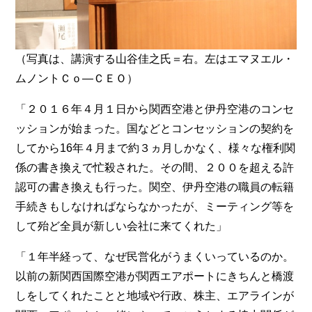
（写真は、講演する山谷佳之氏＝右。左はエマヌエル・
ムノントＣｏ―ＣＥＯ）
「２０１６年４月１日から関西空港と伊丹空港のコンセ
ッションが始まった。国などとコンセッションの契約を
してから16年４月まで約３ヵ月しかなく、様々な権利関
係の書き換えで忙殺された。その間、２００を超える許
認可の書き換えも行った。関空、伊丹空港の職員の転籍
手続きもしなければならなかったが、ミーティング等を
して殆ど全員が新しい会社に来てくれた」
「１年半経って、なぜ民営化がうまくいっているのか。
以前の新関西国際空港が関西エアポートにきちんと橋渡
しをしてくれたことと地域や行政、株主、エアラインが