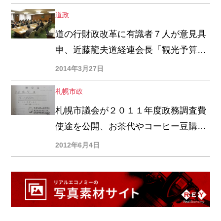
道政
道の行財政改革に有識者７人が意見具
申、近藤龍夫道経連会長「観光予算な
ぜ６億円？２０億円入れたら倍返しで
2014年3月27日
戻ってくる」
札幌市政
札幌市議会が２０１１年度政務調査費
使途を公開、お茶代やコーヒー豆購入
も「調査研究に資する」という市民感
2012年6月4日
覚とのズレ