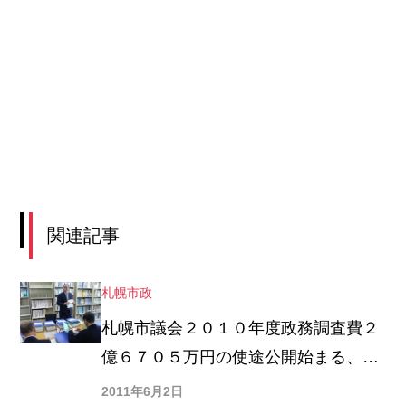
関連記事
札幌市政
札幌市議会２０１０年度政務調査費２
億６７０５万円の使途公開始まる、市
民団体が１０日間かけてフルチェック
2011年6月2日