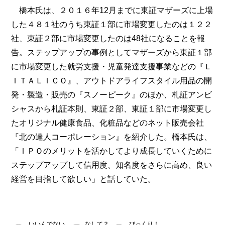
橋本氏は、２０１６年12月までに東証マザーズに上場
した４８１社のうち東証１部に市場変更したのは１２２
社、東証２部に市場変更したのは48社になることを報
告。ステップアップの事例としてマザーズから東証１部
に市場変更した就労支援・児童発達支援事業などの『Ｌ
ＩＴＡＬＩＣＯ』、アウトドアライフスタイル用品の開
発・製造・販売の『スノーピーク』のほか、札証アンビ
シャスから札証本則、東証２部、東証１部に市場変更し
たオリジナル健康食品、化粧品などのネット販売会社
『北の達人コーポレーション』を紹介した。橋本氏は、
「ＩＰＯのメリットを活かしてより成長していくために
ステップアップして信用度、知名度をさらに高め、良い
経営を目指して欲しい」と話していた。
いいんでない
なして？
びっくり！