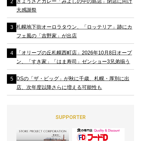
ぎょうざとカレー「みよしの中の島店」閉店に向け
大感謝祭
札幌地下街オーロラタウン、「ロッテリア」跡にカ
フェ風の「吉野家」が出店
「オリーブの丘札幌西町店」2026年10月8日オープ
ン、「すき家」「はま寿司」ゼンショー3兄弟揃う
DSの「ザ・ビッグ」が秋に千歳、札幌・厚別に出
店、次年度以降さらに増える可能性も
SUPPORTER