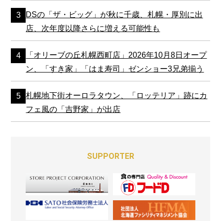
DSの「ザ・ビッグ」が秋に千歳、札幌・厚別に出
店、次年度以降さらに増える可能性も
「オリーブの丘札幌西町店」2026年10月8日オープ
ン、「すき家」「はま寿司」ゼンショー3兄弟揃う
札幌地下街オーロラタウン、「ロッテリア」跡にカ
フェ風の「吉野家」が出店
SUPPORTER