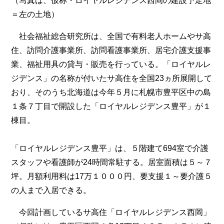
（写真は、仮称・ロイヤルレジデンス西岡の建設予定地
＝左の土地）
社会福祉総合研究所は、全国で有料老人ホームやサ高
住、訪問介護事業所、訪問看護事業所、居宅介護支援事
業、福祉用具の貸与・販売を行っている。「ロイヤルレ
ジデンス」の名称が付いたサ高住を全国23ヵ所展開して
おり、そのうち北海道は今年５月に札幌市豊平区中の島
１条７丁目で開設した「ロイヤルレジデンス豊平」が１
棟目。
「ロイヤルレジデンス豊平」は、５階建て694室で介護
スタッフや看護師が24時間常駐する。居室面積は５～７
坪。月額利用料は17万１０００円、要支援１～要介護５
の人まで入居できる。
今回計画しているサ高住「ロイヤルレジデンス西岡」