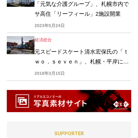
「元気な介護グループ」、札幌市内で
サ高住「リーフィール」2施設開業
2023年5月24日
経済総合
元スピードスケート清水宏保氏の「ｔ
ｗｏ．ｓｅｖｅｎ」、札幌・平岸にサ
高住建設
2018年3月15日
SUPPORTER