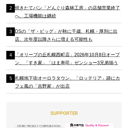
焼きたてパン「どんぐり森林工房」の店舗営業終了
へ、工場機能は継続
DSの「ザ・ビッグ」が秋に千歳、札幌・厚別に出
店、次年度以降さらに増える可能性も
「オリーブの丘札幌西町店」2026年10月8日オープ
ン、「すき家」「はま寿司」ゼンショー3兄弟揃う
札幌地下街オーロラタウン、「ロッテリア」跡にカ
フェ風の「吉野家」が出店
SUPPORTER