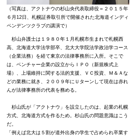
（写真は、アクトナウの杉山央代表取締役＝２０１５年
６月12日、札幌証券取引所で開催された北海道インディ
ペンデンツクラブの講演で）
杉山弁護士は１９８０年１月札幌市生まれで札幌西
高、北海道大学法学部卒、北大大学院法学政治学コース
（企業法務）を経て東京の法律事務所に入所。そこで
は、ベンチャー企業の設立からＩＰＯ（新規株式上
場）、上場維持に関する法的支援、ＶＣ投資、Ｍ＆Ａな
どの業務に就き、２００９年にＵターンして現在は赤れ
んが法律事務所の代表を務める。
杉山氏が「アクトナウ」を設立したのは、起業の札幌
方式、北海道方式を作るため。杉山氏の問題意識はこう
だ。
「例えば北大は５割が道外出身の学生で占められ卒業す