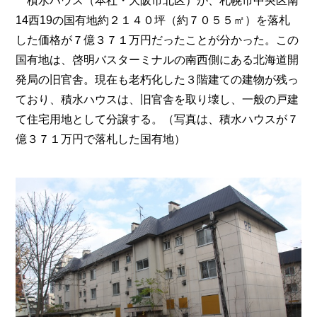
積水ハウス（本社・大阪市北区）が、札幌市中央区南
14西19の国有地約２１４０坪（約７０５５㎡）を落札
した価格が７億３７１万円だったことが分かった。この
国有地は、啓明バスターミナルの南西側にある北海道開
発局の旧官舎。現在も老朽化した３階建ての建物が残っ
ており、積水ハウスは、旧官舎を取り壊し、一般の戸建
て住宅用地として分譲する。（写真は、積水ハウスが７
億３７１万円で落札した国有地）