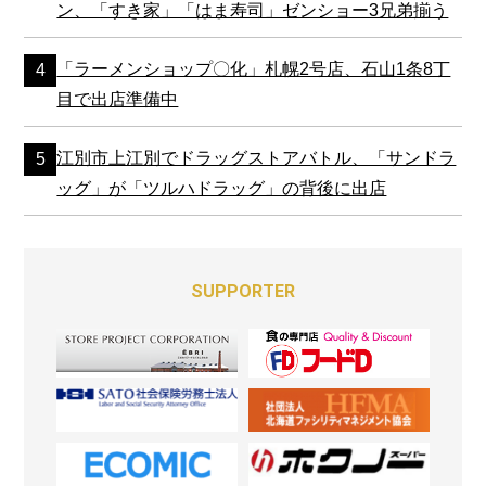
ン、「すき家」「はま寿司」ゼンショー3兄弟揃う
「ラーメンショップ〇化」札幌2号店、石山1条8丁
目で出店準備中
江別市上江別でドラッグストアバトル、「サンドラ
ッグ」が「ツルハドラッグ」の背後に出店
SUPPORTER