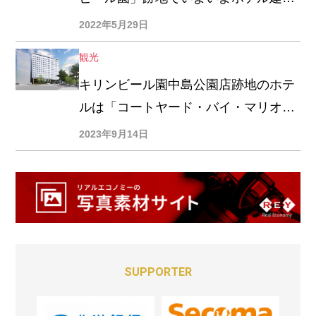
へ
2022年5月29日
観光
キリンビール園中島公園店跡地のホテ
ルは「コートヤード・バイ・マリオッ
ト札幌」
2023年9月14日
SUPPORTER