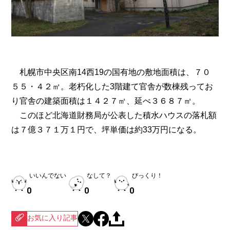
札幌市中央区南14西19の国有地の敷地面積は、７０
５５・４２㎡。老朽化した3階建て官舎が数棟残ってお
り官舎の建築面積は１４２７㎡、延べ３６８７㎡。
このほど北海道財務局が公表した積水ハウスの落札額
は７億３７１万１円で、坪単価は約33万円になる。
いいんでない
なして？
びっくり！
0
0
0
お気に入り記事