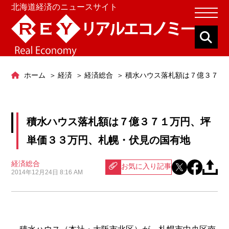
北海道経済のニュースサイト
ホーム
経済
経済総合
積水ハウス落札額は７億３７１
積水ハウス落札額は７億３７１万円、坪
単価３３万円、札幌・伏見の国有地
経済総合
お気に入り記事
2014年12月24日 8:16 AM