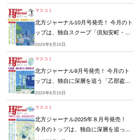
止勧告までの全真相」
マスコミ
北方ジャーナル10月号発売！ 今月のト
ップは、独自スクープ「倶知安町・羊
蹄山麓の違法開発を追う」
2025年9月15日
マスコミ
北方ジャーナル9月号発売！ 今月のト
ップは、独自に深層を追う「乙部盗撮
事件 道新が書かない男性記者の影」
2025年8月15日
マスコミ
北方ジャーナル2025年８月号発売！
今月のトップは、独自に深層を追って
きた「19歳自衛官自殺、母の慟哭 ６年