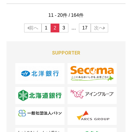
11 - 20件 / 164件
投
前へ
1
2
3
…
17
次へ
稿
の
SUPPORTER
ペ
ー
ジ
送
り