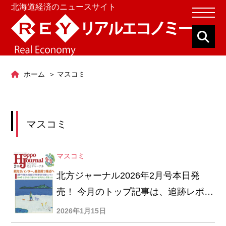
北海道経済のニュースサイト
ホーム
マスコミ
マスコミ
マスコミ
北方ジャーナル2026年2月号本日発
売！ 今月のトップ記事は、追跡レポー
ト「銃なきハンター、最高裁で陳述
2026年1月15日
へ」