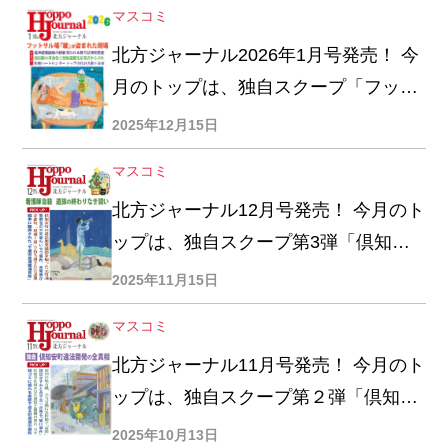
マスコミ
北方ジャーナル2026年1月号発売！ 今
月のトップは、独自スクープ「フット
サル場『蹴』が盗まれた現場」
2025年12月15日
マスコミ
北方ジャーナル12月号発売！ 今月のト
ップは、独自スクープ第3弾「倶知安
町・羊蹄山麓の違法開発を追う 騒動に
2025年11月15日
火をつけた参院選候補」
マスコミ
北方ジャーナル11月号発売！ 今月のト
ップは、独自スクープ第２弾「倶知安
町・羊蹄山麓の違法開発を追う 工事停
2025年10月13日