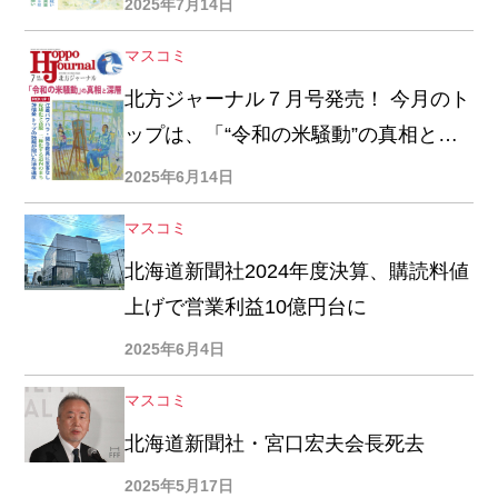
2025年7月14日
越し裁判が今秋結審へ」
マスコミ
北方ジャーナル７月号発売！ 今月のト
ップは、「“令和の米騒動”の真相と深
層を北大名誉教授の三島徳三さんに訊
2025年6月14日
く」
マスコミ
北海道新聞社2024年度決算、購読料値
上げで営業利益10億円台に
2025年6月4日
マスコミ
北海道新聞社・宮口宏夫会長死去
2025年5月17日