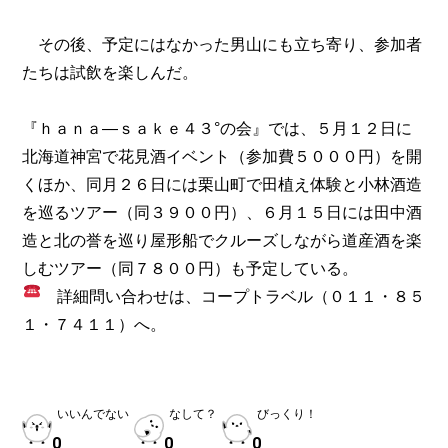
その後、予定にはなかった男山にも立ち寄り、参加者
たちは試飲を楽しんだ。
『ｈａｎａ―ｓａｋｅ４３°の会』では、５月１２日に
北海道神宮で花見酒イベント（参加費５０００円）を開
くほか、同月２６日には栗山町で田植え体験と小林酒造
を巡るツアー（同３９００円）、６月１５日には田中酒
造と北の誉を巡り屋形船でクルーズしながら道産酒を楽
しむツアー（同７８００円）も予定している。
詳細問い合わせは、コープトラベル（
０１１・８５
１・７４１１）へ。
いいんでない
なして？
びっくり！
0
0
0