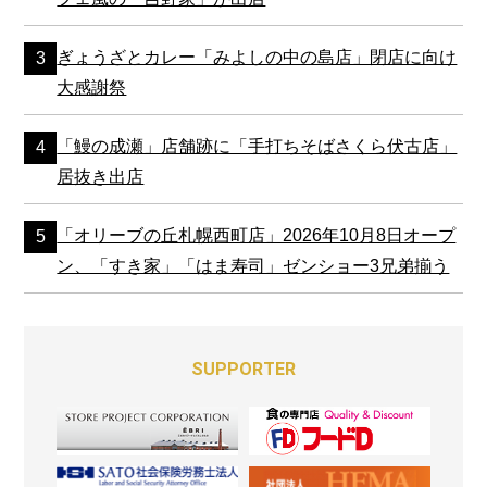
ぎょうざとカレー「みよしの中の島店」閉店に向け
大感謝祭
「鰻の成瀬」店舗跡に「手打ちそばさくら伏古店」
居抜き出店
「オリーブの丘札幌西町店」2026年10月8日オープ
ン、「すき家」「はま寿司」ゼンショー3兄弟揃う
SUPPORTER