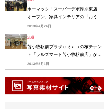
ホーマック「スーパーデポ厚別東店」
オープン、家具インテリアの『おうち
スタイル』初導入した店舗面積１万６
2013年4月24日
５００㎡の大型ＨＣ
流通
苫小牧駅前プラザｅｇａｏの核テナン
ト「ラルズマート苫小牧駅前店」が３
０日閉店、塚本恭孝店長「客数減少が
2013年5月1日
最大の原因」