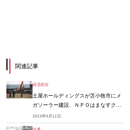
関連記事
経済総合
土屋ホールディングスが苫小牧市にメ
ガソーラー建設、ＮＰＯはまなすクラ
ブ・パークゴルフ場の隣接地で工事始
2013年4月11日
まる
流通