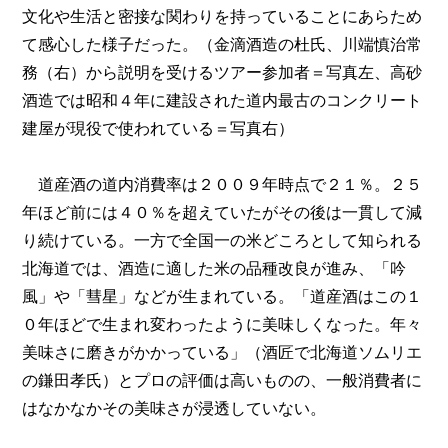
文化や生活と密接な関わりを持っていることにあらため
て感心した様子だった。（金滴酒造の杜氏、川端慎治常
務（右）から説明を受けるツアー参加者＝写真左、高砂
酒造では昭和４年に建設された道内最古のコンクリート
建屋が現役で使われている＝写真右）
道産酒の道内消費率は２００９年時点で２１％。２５
年ほど前には４０％を超えていたがその後は一貫して減
り続けている。一方で全国一の米どころとして知られる
北海道では、酒造に適した米の品種改良が進み、「吟
風」や「彗星」などが生まれている。「道産酒はこの１
０年ほどで生まれ変わったように美味しくなった。年々
美味さに磨きがかかっている」（酒匠で北海道ソムリエ
の鎌田孝氏）とプロの評価は高いものの、一般消費者に
はなかなかその美味さが浸透していない。