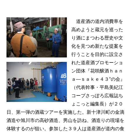
道産酒の道内消費率を
高めようと蔵元を巡った
り酒にまつわる歴史や文
化を見つめ新たな提案を
行うことを目的に設立さ
れた道産酒プロモーショ
ン団体『花咲醸酒ｈａｎ
ａ―ｓａｋｅ４３°の会』
（代表幹事・平島美紀江
コープさっぽろ広報誌ち
ょこっと編集長）が２０
日、第一弾の酒蔵ツアーを実施した。新十津川町の金滴
酒造や旭川市の高砂酒造、男山を訪ね、酒造りの現場を
体験するのが狙い。参加した３９人は道産酒が道内の食