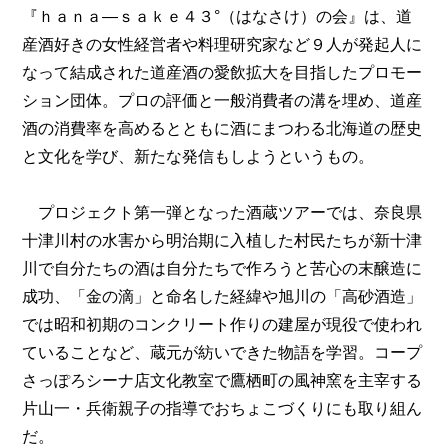
『ｈａｎａ―ｓａｋｅ４３°（はなさけ）の会』は、道
産酒好きの女性経営者や料理研究家など９人が発起人に
なって結成された道産酒の愛飲拡大を目指したプロモー
ション団体。プロの評価と一般消費者の溝を埋め、道産
酒の消費率を高めるとともに酒にまつわる北海道の歴史
と文化を学び、新たな発信もしようというもの。
プロジェクト第一弾となった酒蔵ツアーでは、奈良県
十津川村の水害から明治期に入植した村民たちが新十津
川で自分たちの酒は自分たちで作ろうと苦心の末醸造に
成功、「金の滴」と命名した経緯や旭川の「高砂酒造」
では昭和初期のコンクリート作りの建屋が現役で使われ
ていることなど、蔵元が紡いできた物語を学習。コープ
さっぽろシーナ店文化教室で鷹栖町の風神窯を主宰する
片山一・兵衛親子の指導でおちょこづくりにも取り組ん
だ。