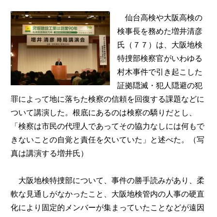
仙台高検や大阪高検の
検事長を務めた増井清彦
氏（７７）は、大阪地検
特捜部検察官がいわゆる
村木事件で引き起こした
証拠隠滅・犯人隠避の犯
罪によって地に落ちた検察の信頼を回復する課題などに
ついて講演した。根底にあるのは検察の驕りだとし、
「検察は市民の代理人であってその協力なしには何もで
きないことの自覚と責任を欠いていた」と述べた。（写
真は講演する増井氏）
大阪地検特捜部について、事件の勝手読みがあり、柔
軟な見通しがなかったこと、大阪地検管内の人事の硬直
化により固定的メンバーが集まっていたことなどが遠因