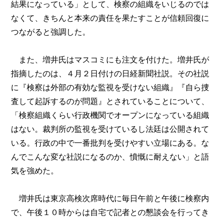
結果になっている」として、検察の組織をいじるのでは
なくて、きちんと本来の責任を果たすことが信頼回復に
つながると強調した。
また、増井氏はマスコミにも注文を付けた。増井氏が
指摘したのは、４月２日付けの日経新聞社説。その社説
に『検察は外部の有効な監視を受けない組織』『自ら捜
査して起訴するのが問題』とされていることについて、
「検察組織くらい行政機関でオープンになっている組織
はない。裁判所の監視を受けているし法廷は公開されて
いる。行政の中で一番批判を受けやすい立場にある。な
んでこんな変な社説になるのか、憤慨に耐えない」と語
気を強めた。
増井氏は東京高検次席時代に毎日午前と午後に検察内
で、午後１０時からは自宅で記者との懇談会を行ってき