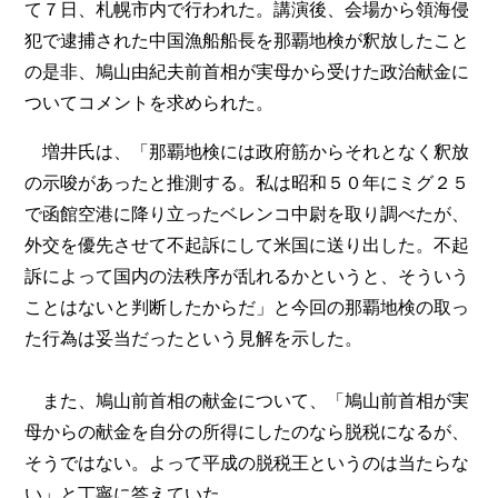
て７日、札幌市内で行われた。講演後、会場から領海侵
犯で逮捕された中国漁船船長を那覇地検が釈放したこと
の是非、鳩山由紀夫前首相が実母から受けた政治献金に
ついてコメントを求められた。
増井氏は、「那覇地検には政府筋からそれとなく釈放
の示唆があったと推測する。私は昭和５０年にミグ２５
で函館空港に降り立ったベレンコ中尉を取り調べたが、
外交を優先させて不起訴にして米国に送り出した。不起
訴によって国内の法秩序が乱れるかというと、そういう
ことはないと判断したからだ」と今回の那覇地検の取っ
た行為は妥当だったという見解を示した。
また、鳩山前首相の献金について、「鳩山前首相が実
母からの献金を自分の所得にしたのなら脱税になるが、
そうではない。よって平成の脱税王というのは当たらな
い」と丁寧に答えていた。