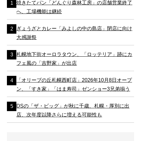
焼きたてパン「どんぐり森林工房」の店舗営業終了
へ、工場機能は継続
ぎょうざとカレー「みよしの中の島店」閉店に向け
大感謝祭
札幌地下街オーロラタウン、「ロッテリア」跡にカ
フェ風の「吉野家」が出店
「オリーブの丘札幌西町店」2026年10月8日オープ
ン、「すき家」「はま寿司」ゼンショー3兄弟揃う
DSの「ザ・ビッグ」が秋に千歳、札幌・厚別に出
店、次年度以降さらに増える可能性も