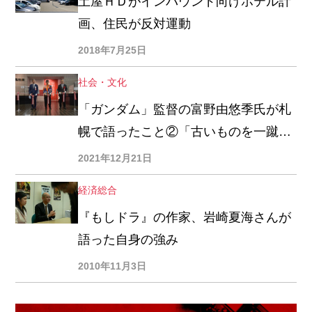
土屋ＨＤがインバウンド向けホテル計
画、住民が反対運動
2018年7月25日
社会・文化
「ガンダム」監督の富野由悠季氏が札
幌で語ったこと②「古いものを一蹴
し、新しい在り方を築いてほしい」
2021年12月21日
経済総合
『もしドラ』の作家、岩崎夏海さんが
語った自身の強み
2010年11月3日