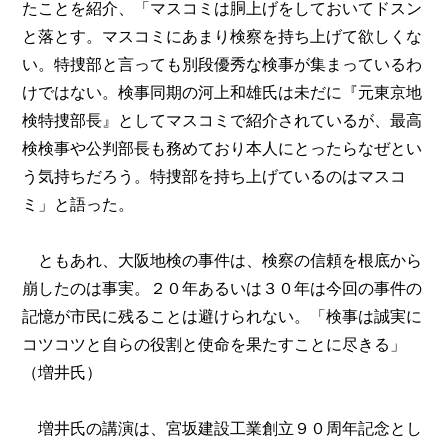
たことを紹介、「マスコミは胴上げをしておいてドスン
と落とす。マスコミにあまり検察を持ち上げて欲しくな
い。特捜部と言っても別段優秀な検事が集まっているわ
けではない。検事同期の河上和雄氏は未だに『元東京地
検特捜部長』としてマスコミで紹介されているが、最高
検検事や公判部長も務めており本人にとったらなぜとい
う気持ちだろう。特捜部を持ち上げているのはマスコ
ミ」と語った。
ともあれ、大阪地検の事件は、検察の信頼を根底から
崩したのは事実。２０年あるいは３０年は今回の事件の
記憶が市民に残ることは避けられない。「検事は誠実に
コツコツと自らの役割と使命を果たすことに尽きる」
（増井氏）
増井氏の講演は、宮坂建設工業創立９０周年記念とし