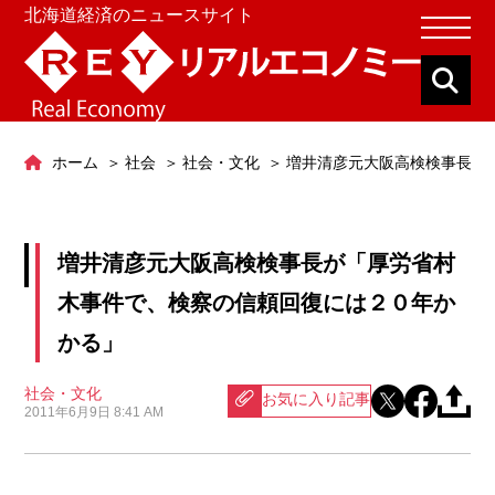
北海道経済のニュースサイト
ホーム
社会
社会・文化
増井清彦元大阪高検検事長が
増井清彦元大阪高検検事長が「厚労省村
木事件で、検察の信頼回復には２０年か
かる」
社会・文化
お気に入り記事
2011年6月9日 8:41 AM