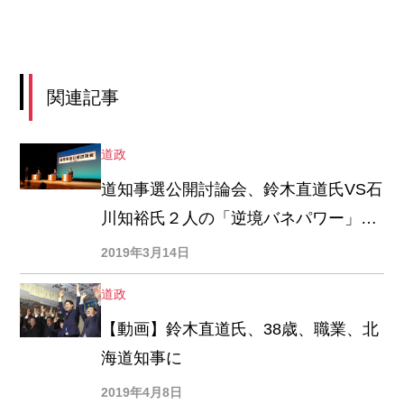
関連記事
道政
道知事選公開討論会、鈴木直道氏VS石
川知裕氏２人の「逆境バネパワー」が
全開
2019年3月14日
道政
【動画】鈴木直道氏、38歳、職業、北
海道知事に
2019年4月8日