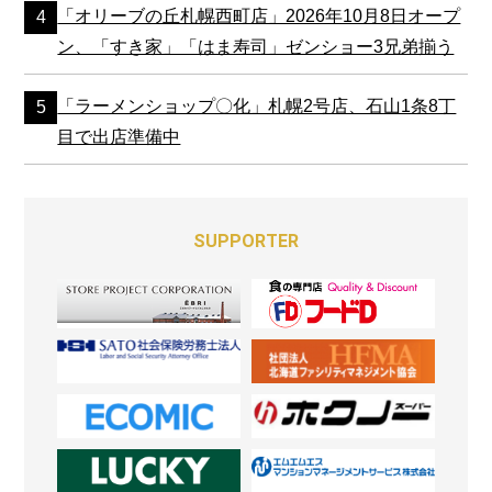
「オリーブの丘札幌西町店」2026年10月8日オープ
ン、「すき家」「はま寿司」ゼンショー3兄弟揃う
「ラーメンショップ〇化」札幌2号店、石山1条8丁
目で出店準備中
SUPPORTER