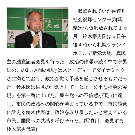
収監されていた喜連川
社会復帰センター(群馬
県)から仮釈放されて１ヵ
月、鈴木宗男氏は６日午
後４時から札幌グランド
ホテルで新党大地・真民
主の結党記者会見を行った。政治の停滞が続く中で宗男
氏のこの1ヵ月間の動きはスピーディーでダイナミック
さに満ちており、政治が動く予感を感じさせるものだっ
た。鈴木氏は結党の理念として「公正・公平な社会の実
現」を第一番に上げた。民主党への不信感が頂点に達
し、市民の政治への関心が薄まっている中で、市民感覚
に訴える鈴木代表は、政治を取り戻したいと考えている
市民、国民への共感を呼びそうだ。(写真は、会見する
鈴木宗男代表)