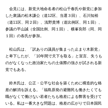
会見には、新党大地命名者の松山千春氏や新党に参加
した衆議の松木謙公（道12区、当選３回）、石川知裕
（道11区、同２回）、浅野貴博（道比例区、同１回）、
参議の平山誠（全国比例、同１回）、横峯良郎（同、同
１回）の各氏が参加。
松山氏は、「訳ありの議員が集まった止まり木新党」
と卑下したが、「10年間で天下を取る」と宣言、失うも
のがなくなった政治家たちの土俵際の強さが試される新
党でもある。
鈴木氏は、公正・公平な社会を築くために構造的な格
差の解消を訴える。「福島原発の避難民も働きたくても
職がなくて働けない若者たちも格差による弊害を受けて
いる。私は一番大きな問題は、格差の広がりで日本国民