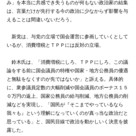
み」を本当に共感でき失うものが何もない政治家の結集
は、言葉だけが先行する今の政治に少なからず影響を与
えることは間違いないだろう。
新党は、与党の立場で国会運営に参画していくとして
いるが、消費増税とＴＰＰには反対の立場。
鈴木氏は、「消費増税にしろ、ＴＰＰにしろ、この議
論をする前に国会議員の特権や国家・地方公務員の優遇
と無駄をなくすのが先ではないか」と訴える。具体的
に、衆参議員定数の大幅削減や国会議員のボーナス１５
０万円の返上、国家公務員の給与削減、地方公務員の削
減などを実現し、「国民が『そこまでやっているなら
我々も』という理解になっていくのが真っ当な政治だと
思っている」と、国民目線で政治を動かしいく決意を披
露した。