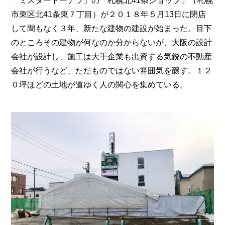
「ミスタードーナツ」の「札幌北41条ショップ」（札幌
市東区北41条東７丁目）が２０１８年５月13日に閉店
して間もなく３年、新たな建物の建設が始まった。目下
のところその建物が何なのか分からないが、大阪の設計
会社が設計し、施工は大手企業も出資する気鋭の不動産
会社が行うなど、ただものではない雰囲気を醸す。１２
０坪ほどの土地が道ゆく人の関心を集めている。