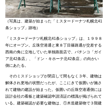
（写真は、建築が始まった「ミスタードーナツ札幌北41
条ショップ」跡地）
「ミスタードーナツ札幌北41条ショップ」は、１９９８
年にオープン。丘珠空港通と東８丁目篠路通が交差する
西南の角に立地していた単独路面店で、パチンコ「ガイ
ア北42条店」、「ドン・キホーテ北42条店」の向かい
側にあたる。
そのミスドショップが閉店して間もなく３年、建物は
解体され更地の状態だったが、ここにきて仮囲いが施さ
れて建物の建設が始まった。仮囲いの丘珠空港通側には
設計会社の看板と建築確認申請済証の標識が掲げられて
いる。建築確認が必要な建物は、①木造建築物で３階建