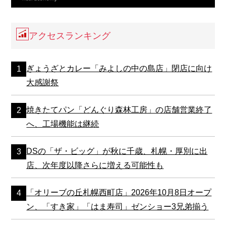
アクセスランキング
ぎょうざとカレー「みよしの中の島店」閉店に向け
大感謝祭
焼きたてパン「どんぐり森林工房」の店舗営業終了
へ、工場機能は継続
DSの「ザ・ビッグ」が秋に千歳、札幌・厚別に出
店、次年度以降さらに増える可能性も
「オリーブの丘札幌西町店」2026年10月8日オープ
ン、「すき家」「はま寿司」ゼンショー3兄弟揃う