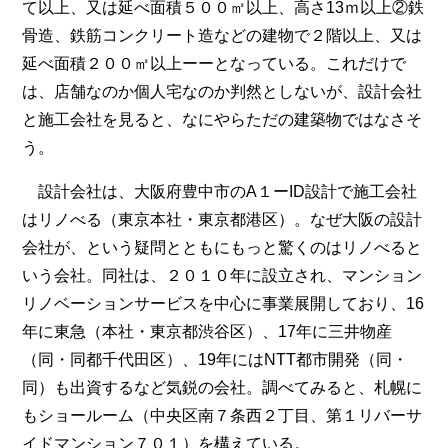
て以上、又は延べ面積５００㎡以上、高さ13ｍ以上②鉄
骨造、鉄筋コンクリート造などの建物で２階以上、又は
延べ面積２００㎡以上ーーとなっている。これだけで
は、店舗なのか個人宅なのか判然としないが、設計会社
と施工会社を見ると、なにやらただの建築物ではなさそ
う。
設計会社は、大阪府豊中市のA１ーID設計で施工会社
はリノべる（東京本社・東京都港区）。なぜ大阪の設計
会社が、という疑問とともにもっと驚くのはリノべると
いう会社。同社は、２０１０年に設立され、マンション
リノベーションサービスを中心に事業展開しており、16
年に東急（本社・東京都渋谷区）、17年に三井物産
（同・同都千代田区）、19年にはNTT都市開発（同・
同）も出資するなど気鋭の会社。調べてみると、札幌に
もショールーム（中央区南７条西２丁目、第１リバーサ
イドマンション７０１）を構えている。