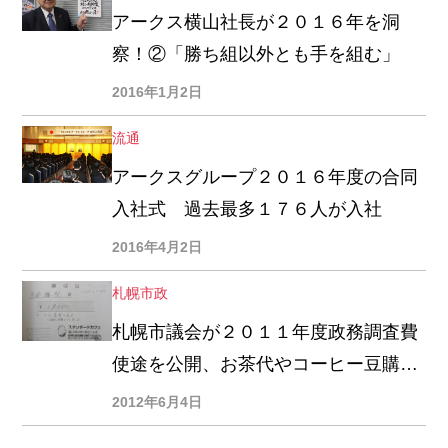
アークス横山社長が２０１６年を洞
察！②「勝ち組以外とも手を組む」
2016年1月2日
流通
アークスグループ２０１６年度の合同
入社式 過去最多１７６人が入社
2016年4月2日
札幌市政
札幌市議会が２０１１年度政務調査費
使途を公開、お茶代やコーヒー豆購入
も「調査研究に資する」という市民感
2012年6月4日
覚とのズレ