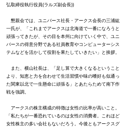
弘取締役執行役員(ラルズ副会長))
懇親会では、ユニバース社長・アークス会長の三浦紘
一氏が、「これまでアークスは北海道で一番になろうと
頑張ってきたが、その目を本州に向けていく中で、ユニ
バースの得意分野である社員教育やコンピューターシス
テムなどを活かして役割を果たしていきたい」と挨拶。
また、横山社長は、「足し算で大きくなるということ
より、知恵と力を合わせて生活習慣や味の嗜好も似通っ
た関東以北で一生懸命に頑張る」とあたらためて南下作
戦を強調。
アークスの株主構成の特徴は女性の比率が高いこと。
「私たちが一番恐れているのは女性の消費者。これほど
女性株主の多い会社もないだろう。今後ともアークスグ