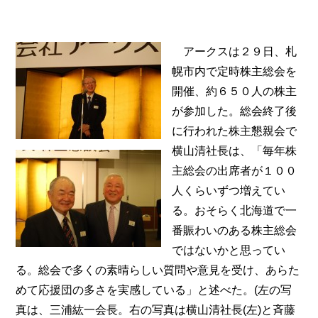
アークスは２９日、札
幌市内で定時株主総会を
開催、約６５０人の株主
が参加した。総会終了後
に行われた株主懇親会で
横山清社長は、「毎年株
主総会の出席者が１００
人くらいずつ増えてい
る。おそらく北海道で一
番賑わいのある株主総会
ではないかと思ってい
る。総会で多くの素晴らしい質問や意見を受け、あらた
めて応援団の多さを実感している」と述べた。(左の写
真は、三浦紘一会長。右の写真は横山清社長(左)と斉藤