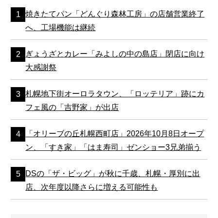
焼きたてパン「どんぐり森林工房」の店舗営業終了
へ、工場機能は継続
ぎょうざとカレー「みよしの中の島店」閉店に向け
大感謝祭
札幌地下街オーロラタウン、「ロッテリア」跡にカ
フェ風の「吉野家」が出店
「オリーブの丘札幌西町店」2026年10月8日オープ
ン、「すき家」「はま寿司」ゼンショー3兄弟揃う
DSの「ザ・ビッグ」が秋に千歳、札幌・厚別に出
店、次年度以降さらに増える可能性も