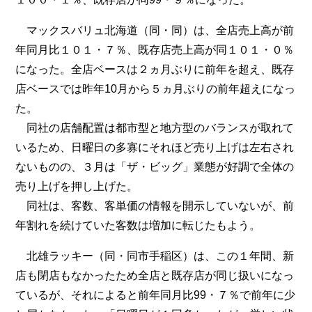
マックスバリュ北海道（同・同）は、全店売上高が前
年同月比１０１・７％、既存店売上高が同１０１・０％
になった。全店ベースは２ヵ月ぶりに前年を超え、既存
店ベースでは昨年10月から５ヵ月ぶりの前年超えになっ
た。
同社の店舗配置は都市型と地方型のバランスが取れて
いるため、日曜日の多寡にそれほど売り上げは左右され
ないものの、３月は「ザ・ビッグ」業態が好調で全体の
売り上げを押し上げた。
同社は、客数、客単価の情報を開示していないが、前
年割れを続けていた客数は増加に転じたもよう。
北雄ラッキー（同・同市手稲区）は、この１年間、新
店も閉店もなかったため全店と既存店が同じ扱いになっ
ているが、それによると前年同月比99・７％で前年に少