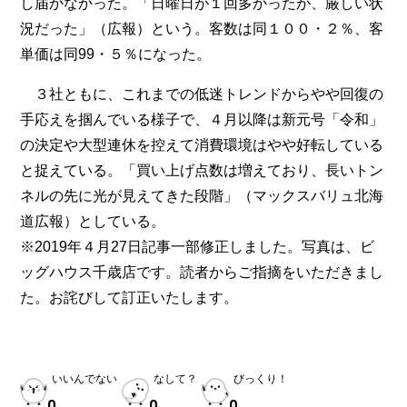
し届かなかった。「日曜日が１回多かったが、厳しい状
況だった」（広報）という。客数は同１００・２％、客
単価は同99・５％になった。
３社ともに、これまでの低迷トレンドからやや回復の
手応えを掴んでいる様子で、４月以降は新元号「令和」
の決定や大型連休を控えて消費環境はやや好転している
と捉えている。「買い上げ点数は増えており、長いトン
ネルの先に光が見えてきた段階」（マックスバリュ北海
道広報）としている。
※2019年４月27日記事一部修正しました。写真は、ビ
ッグハウス千歳店です。読者からご指摘をいただきまし
た。お詫びして訂正いたします。
いいんでない
なして？
びっくり！
0
0
0