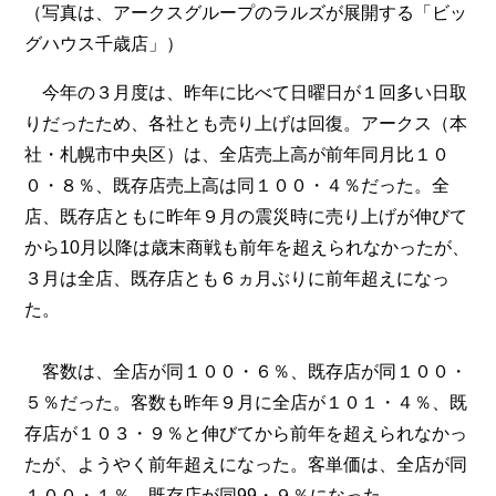
（写真は、アークスグループのラルズが展開する「ビッ
グハウス千歳店」）
今年の３月度は、昨年に比べて日曜日が１回多い日取
りだったため、各社とも売り上げは回復。アークス（本
社・札幌市中央区）は、全店売上高が前年同月比１０
０・８％、既存店売上高は同１００・４％だった。全
店、既存店ともに昨年９月の震災時に売り上げが伸びて
から10月以降は歳末商戦も前年を超えられなかったが、
３月は全店、既存店とも６ヵ月ぶりに前年超えになっ
た。
客数は、全店が同１００・６％、既存店が同１００・
５％だった。客数も昨年９月に全店が１０１・４％、既
存店が１０３・９％と伸びてから前年を超えられなかっ
たが、ようやく前年超えになった。客単価は、全店が同
１００・１％、既存店が同99・９％になった。