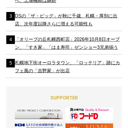
へ、工場機能は継続
DSの「ザ・ビッグ」が秋に千歳、札幌・厚別に出
店、次年度以降さらに増える可能性も
「オリーブの丘札幌西町店」2026年10月8日オープ
ン、「すき家」「はま寿司」ゼンショー3兄弟揃う
札幌地下街オーロラタウン、「ロッテリア」跡にカ
フェ風の「吉野家」が出店
SUPPORTER