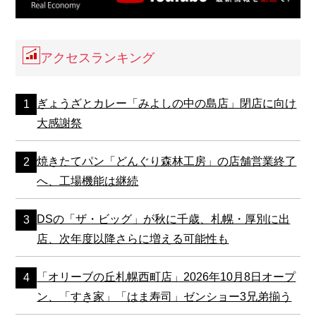
アクセスランキング
ぎょうざとカレー「みよしの中の島店」閉店に向け
大感謝祭
焼きたてパン「どんぐり森林工房」の店舗営業終了
へ、工場機能は継続
DSの「ザ・ビッグ」が秋に千歳、札幌・厚別に出
店、次年度以降さらに増える可能性も
「オリーブの丘札幌西町店」2026年10月8日オープ
ン、「すき家」「はま寿司」ゼンショー3兄弟揃う