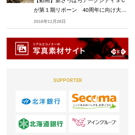
【動画】新さっぽろアークシティＳＣ
が第１期リボーン 40周年に向け大型
活性化
2016年11月28日
SUPPORTER