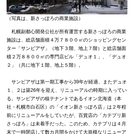
（写真は、新さっぽろの商業施設）
札幌副都心開発公社が所有運営する新さっぽろの商業
施設は、総店舗面積４万７８００㎡のショッピングセン
ター「サンピアザ」（地下３階、地上７階）と総店舗面
積２万８８００㎡の専門店ビル「デュオ１」、「デュオ
２」（共に地下１階、地上５階）。
サンピアザは第一期工事から39年が経過、またデュオ
１、２は築26年を迎え、リニューアルの時期に入ってい
る。サンピアザの核テナントであるイオン北海道（本
社・札幌市白石区）の「イオン新さっぽろ店」は２年程
前にリニューアルをしていたが、百貨店の「カテプリ新
さっぽろ」は未着手だった。このため、カテプリは４月
末で一時閉店して数カ月間をかけて大規模なリニューア