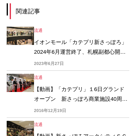
関連記事
流通
イオンモール「カテプリ新さっぽろ」
2024年6月運営終了、札幌副都心開発
公社が継承
2023年6月27日
流通
【動画】「カテプリ」１6日グランド
オープン 新さっぽろ商業施設40周年
控えてリボーン
2016年12月19日
流通