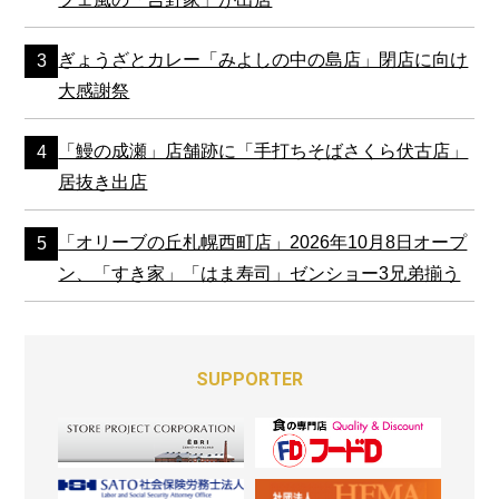
ぎょうざとカレー「みよしの中の島店」閉店に向け
大感謝祭
「鰻の成瀬」店舗跡に「手打ちそばさくら伏古店」
居抜き出店
「オリーブの丘札幌西町店」2026年10月8日オープ
ン、「すき家」「はま寿司」ゼンショー3兄弟揃う
SUPPORTER