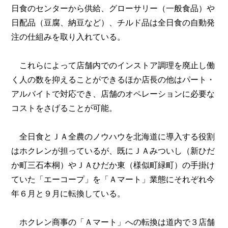
日食のセンターから供給、グローサリー（一般食品）や
日配品（豆腐、納豆など）、チルド品は全日食の自動発
注の仕組みを取り入れている。
これらによって店舗内でのインストア調理を廃止し働
く人の数を抑えることができるほか店長の他はパート・
アルバイトで対応でき、店舗のオペレーションに必要な
コストをさげることが可能。
全日食とＪＡ全農のノウハウを北海道に導入する役割
はホクレンが担っているが、既にＪＡみついし（新ひだ
か町三石本桐）やＪＡひだか東（様似町緑町）の手掛け
ていた「エーコープ」を「Ａマート」業態にそれぞれ今
年６月と９月に転換している。
ホクレン商事の「Ａマート」への転換は道内で３店舗