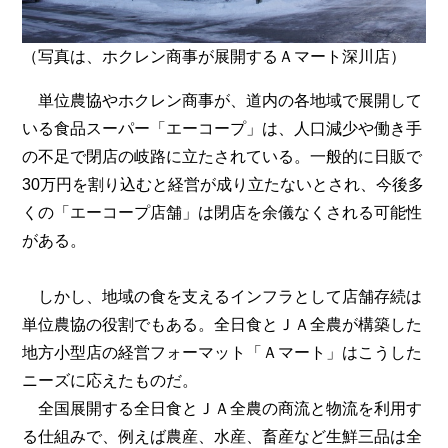
（写真は、ホクレン商事が展開するＡマート深川店）
単位農協やホクレン商事が、道内の各地域で展開して
いる食品スーパー「エーコープ」は、人口減少や働き手
の不足で閉店の岐路に立たされている。一般的に日販で
30万円を割り込むと経営が成り立たないとされ、今後多
くの「エーコープ店舗」は閉店を余儀なくされる可能性
がある。
しかし、地域の食を支えるインフラとして店舗存続は
単位農協の役割でもある。全日食とＪＡ全農が構築した
地方小型店の経営フォーマット「Ａマート」はこうした
ニーズに応えたものだ。
全国展開する全日食とＪＡ全農の商流と物流を利用す
る仕組みで、例えば農産、水産、畜産など生鮮三品は全