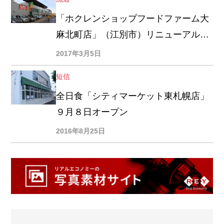
「ホクレンショップフードファーム大
麻北町店」（江別市）リニューアルオ
ープン
2017年3月5日
短信
全日食「シティマーケット東札幌店」
９月８日オープン
2016年8月25日