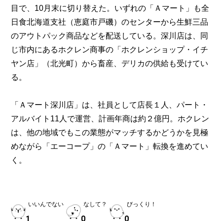
目で、10月末に切り替えた。いずれの「Ａマート」も全
日食北海道支社（恵庭市戸磯）のセンターから生鮮三品
のアウトパック商品などを配送している。深川店は、同
じ市内にあるホクレン商事の「ホクレンショップ・イチ
ヤン店」（北光町）から畜産、デリカの供給も受けてい
る。
「Ａマート深川店」は、社員として店長１人、パート・
アルバイト11人で運営、計画年商は約２億円。ホクレン
は、他の地域でもこの業態がマッチするかどうかを見極
めながら「エーコープ」の「Ａマート」転換を進めてい
く。
いいんでない
なして？
びっくり！
1
0
0