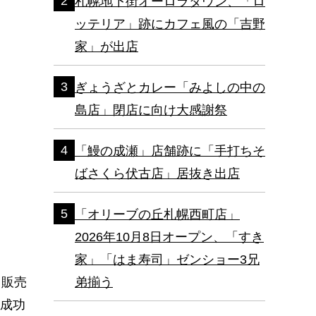
札幌地下街オーロラタウン、「ロ
ッテリア」跡にカフェ風の「吉野
家」が出店
ぎょうざとカレー「みよしの中の
島店」閉店に向け大感謝祭
「鰻の成瀬」店舗跡に「手打ちそ
ばさくら伏古店」居抜き出店
「オリーブの丘札幌西町店」
2026年10月8日オープン、「すき
家」「はま寿司」ゼンショー3兄
（販売
弟揃う
た成功