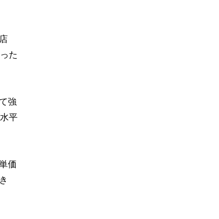
店
なった
て強
を水平
単価
き