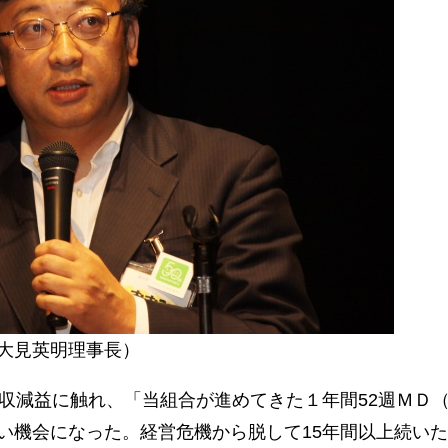
大見英明理事長）
収減益に触れ、「当組合が進めてきた１年間52週ＭＤ
い機会になった。経営危機から脱して15年間以上続い