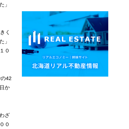
た」
きく
た」
１０
の42
日か
わざ
００