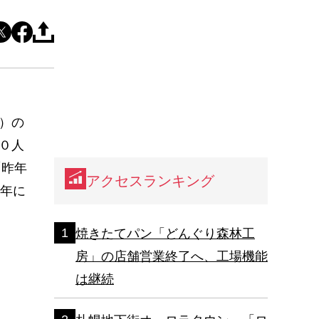
）の
０人
「昨年
アクセスランキング
の年に
焼きたてパン「どんぐり森林工
房」の店舗営業終了へ、工場機能
は継続