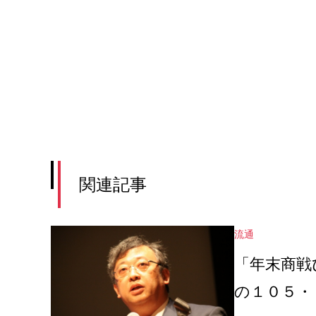
関連記事
流通
「年末商戦
の１０５・